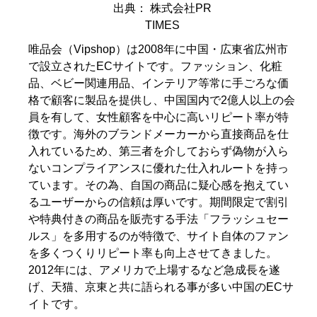
出典： 株式会社PR
TIMES
唯品会（Vipshop）は2008年に中国・広東省広州市
で設立されたECサイトです。ファッション、化粧
品、ベビー関連用品、インテリア等常に手ごろな価
格で顧客に製品を提供し、中国国内で2億人以上の会
員を有して、女性顧客を中心に高いリピート率が特
徴です。海外のブランドメーカーから直接商品を仕
入れているため、第三者を介しておらず偽物が入ら
ないコンプライアンスに優れた仕入れルートを持っ
ています。その為、自国の商品に疑心感を抱えてい
るユーザーからの信頼は厚いです。期間限定で割引
や特典付きの商品を販売する手法「フラッシュセー
ルス」を多用するのが特徴で、サイト自体のファン
を多くつくりリピート率も向上させてきました。
2012年には、アメリカで上場するなど急成長を遂
げ、天猫、京東と共に語られる事が多い中国のECサ
イトです。