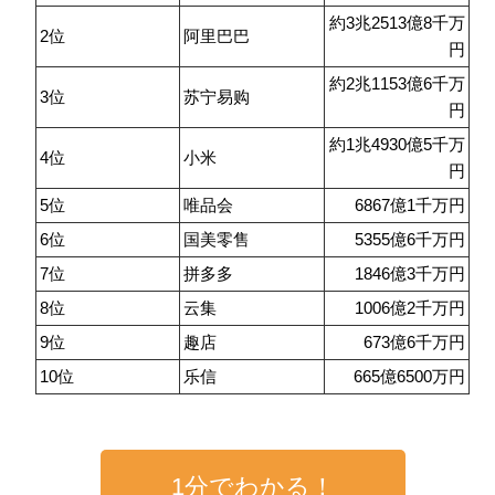
約3兆2513億8千万
2位
阿里巴巴
円
約2兆1153億6千万
3位
苏宁易购
円
約1兆4930億5千万
4位
小米
円
5位
唯品会
6867億1千万円
6位
国美零售
5355億6千万円
7位
拼多多
1846億3千万円
8位
云集
1006億2千万円
9位
趣店
673億6千万円
10位
乐信
665億6500万円
1分でわかる！