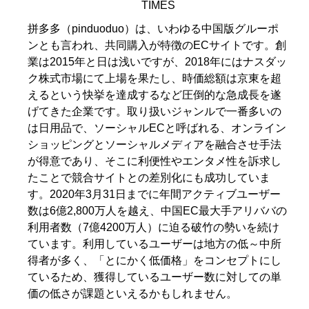
TIMES
拼多多（pinduoduo）は、いわゆる中国版グルーポ
ンとも言われ、共同購入が特徴のECサイトです。創
業は2015年と日は浅いですが、2018年にはナスダッ
ク株式市場にて上場を果たし、時価総額は京東を超
えるという快挙を達成するなど圧倒的な急成長を遂
げてきた企業です。取り扱いジャンルで一番多いの
は日用品で、ソーシャルECと呼ばれる、オンライン
ショッピングとソーシャルメディアを融合させ手法
が得意であり、そこに利便性やエンタメ性を訴求し
たことで競合サイトとの差別化にも成功していま
す。2020年3月31日までに年間アクティブユーザー
数は6億2,800万人を越え、中国EC最大手アリババの
利用者数（7億4200万人）に迫る破竹の勢いを続け
ています。利用しているユーザーは地方の低～中所
得者が多く、「とにかく低価格」をコンセプトにし
ているため、獲得しているユーザー数に対しての単
価の低さが課題といえるかもしれません。