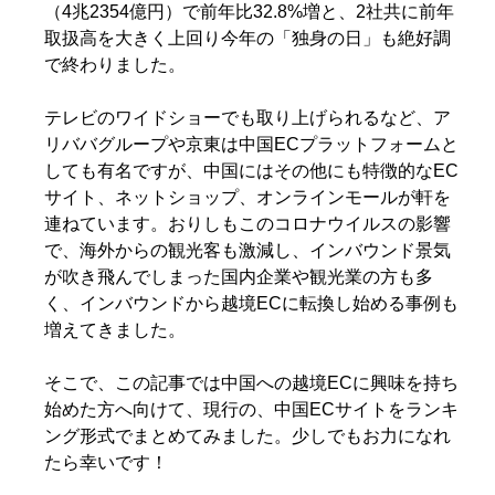
（4兆2354億円）で前年比32.8%増と、2社共に前年
取扱高を大きく上回り今年の「独身の日」も絶好調
で終わりました。
テレビのワイドショーでも取り上げられるなど、ア
リババグループや京東は中国ECプラットフォームと
しても有名ですが、中国にはその他にも特徴的なEC
サイト、ネットショップ、オンラインモールが軒を
連ねています。おりしもこのコロナウイルスの影響
で、海外からの観光客も激減し、インバウンド景気
が吹き飛んでしまった国内企業や観光業の方も多
く、インバウンドから越境ECに転換し始める事例も
増えてきました。
そこで、この記事では中国への越境ECに興味を持ち
始めた方へ向けて、現行の、中国ECサイトをランキ
ング形式でまとめてみました。少しでもお力になれ
たら幸いです！