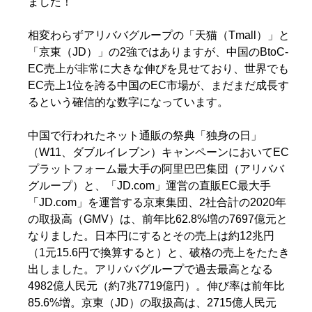
ました！
相変わらずアリババグループの「天猫（Tmall）」と
「京東（JD）」の2強ではありますが、中国のBtoC-
EC売上が非常に大きな伸びを見せており、世界でも
EC売上1位を誇る中国のEC市場が、まだまだ成長す
るという確信的な数字になっています。
中国で行われたネット通販の祭典「独身の日」
（W11、ダブルイレブン）キャンペーンにおいてEC
プラットフォーム最大手の阿里巴巴集団（アリババ
グループ）と、「JD.com」運営の直販EC最大手
「JD.com」を運営する京東集団、2社合計の2020年
の取扱高（GMV）は、前年比62.8%増の7697億元と
なりました。日本円にするとその売上は約12兆円
（1元15.6円で換算すると）と、破格の売上をたたき
出しました。アリババグループで過去最高となる
4982億人民元（約7兆7719億円）。伸び率は前年比
85.6%増。京東（JD）の取扱高は、2715億人民元