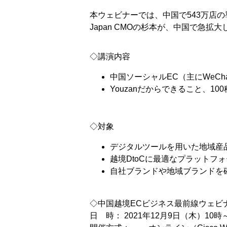
本ウェビナーでは、中国で543万店の
Japan CMOの杉本が、中国で急
◇講演内容
中国ソーシャルEC（主にWeC
Youzanだからできること、1
◇対象
デジタルツールを用いた地域産
越境DtoCに最適なプラットフ
自社ブランドや地域ブランドを
◇中国越境ECビジネス最前線ウェビ
日 時： 2021年12月9日（木）10時