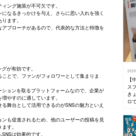
ティング施策が不可欠です。
ンになるきっかけを与え、さらに思い入れを強く
あります。
なアプローチがあるので、代表的な方法と特徴を
グ
ングが有効です。
202
ることで、ファンがフォロワーとして集まりま
【
ス
ケーションを取るプラットフォームなので、企業が
き
を増やすのに適しています。
ロ
せる舞台として活用できるのがSNSの魅力といえ
ョンも促進されるため、他のユーザーの投稿を見
きます。
SNSは効果的です。