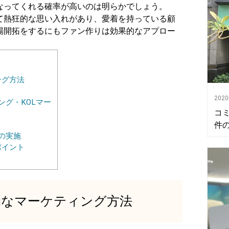
なってくれる確率が高いのは明らかでしょう。
て熱狂的な思い入れがあり、愛着を持っている顧
場開拓をするにもファン作りは効果的なアプロー
ング方法
202
ング・KOLマー
コ
件
の実施
ポイント
効なマーケティング方法