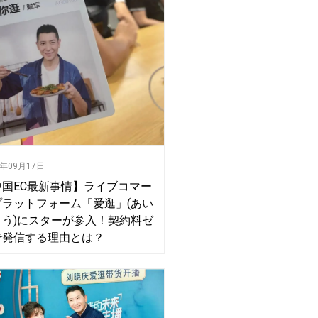
0年09月17日
中国EC最新事情】ライブコマー
プラットフォーム「爱逛」(あい
ょう)にスターが参入！契約料ゼ
で発信する理由とは？