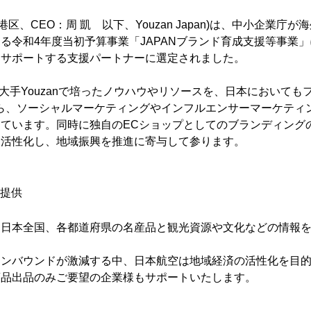
東京都港区、CEO：周 凱 以下、Youzan Japan)は、中小企
る令和4年度当初予算事業「JAPANブランド育成支援等事業
をサポートする支援パートナーに選定されました。
ャルEC大手Youzanで培ったノウハウやリソースを、日本におい
ら、ソーシャルマーケティングやインフルエンサーマーケティ
ています。同時に独自のECショップとしてのブランディング
を活性化し、地域振興を推進に寄与して参ります。
の提供
、日本全国、各都道府県の名産品と観光資源や文化などの情報
ンバウンドが激減する中、日本航空は地域経済の活性化を目的
商品出品のみご要望の企業様もサポートいたします。