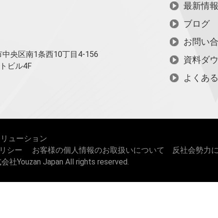
最新情
ブログ
お問い
中央区南1条西10
丁目4-156
資料ダ
トビル4F
よくあ
ソリューション
リシー
お客様の個人情報のお取扱いについて
反社会勢力
社Youzan Japan All rights reserved.