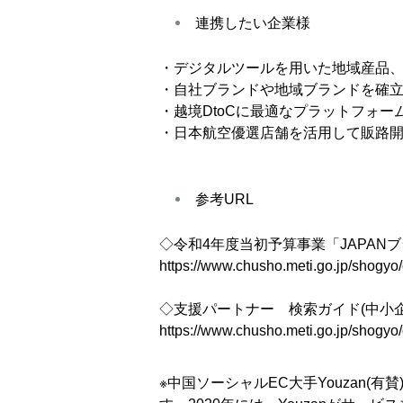
連携したい企業様
・デジタルツールを用いた地域産品
・自社ブランドや地域ブランドを確
・越境DtoCに最適なプラットフォー
・日本航空優選店舗を活用して販路
参考URL
◇令和4年度当初予算事業「JAPAN
https://www.chusho.meti.go.jp/shogy
◇支援パートナー 検索ガイド(中小企
https://www.chusho.meti.go.jp/shogyo
※中国ソーシャルEC大手Youzan(