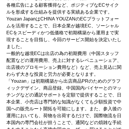
各種広告による顧客獲得など、ポジティブなECサイク
ルを形成する仕組みを提供する実績ある企業です。
Youzan JapanはCHINA YOUZANのECプラットフォー
ムを活用することで、日本企業が越境EC、ソーシャル
ECをスピーディかつ低価格で初期構築から運用まで実
現することを目指し、今回のサービス開始を決定いたし
ました。
一般的な越境ECは出店の為の初期費用（中国スタッフ
配置などの運用費用、売上に対するレベニューシェア、
出店後のプロモーション費用など）など、売上見込に関
わらず大きな投資と労力が必要となります。
「Youzan」は初期構築から出店商品PRのためのグラフ
ィックデザイン、商品登録、中国国内バイヤーとのマッ
チングなどの通訳サポートを定額で提供することで、日
本企業、小売店は専門的な知識がなくても少額投資で中
国への販売ルート開拓を可能にします。また、参入後の
運用においても、荷物を出荷するだけで、国際物流を日
本国内の専門会社が担うことで、通関などの煩雑な手続