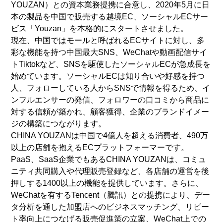
YOUZAN）との資本業務提携に合意し、2020年5月に日
本の製品を中国で販売する越境EC、ソーシャルECサー
ビス「Youzan」を本格的にスタートさせました。
現在、中国ではモールと呼ばれるECサイトに対し、多
彩な機能を持つ中国最大SNS、WeChatや動画配信サイ
トTiktokなど、SNSを駆使したソーシャルECが急成長を
始めています。ソーシャルECは知り合いや好感を持つ
人、フォローしている人からSNSで情報を得るため、イ
ンフルエンサーの発信、フォロワーの口コミから商品に
対する信頼が築かれ、顧客獲得、企業のブランドイメー
ジの構築につながります。
CHINA YOUZANは中国で4億人を超える消費者、490万
以上の店舗を抱えるECプラットフォーマーです。
PaaS、SaaS企業でもあるCHINA YOUZANは、コミュ
ニティ共同購入や代理販売登録など、各店舗の運営を後
押しする1400以上の機能を提供しています。さらに、
WeChatを有するTencent（騰訊）との提携により、デー
タ分析を通した加盟店へのビジネスマッチング、リピー
ト率向上につなげる販売促進策の立案、WeChat上での