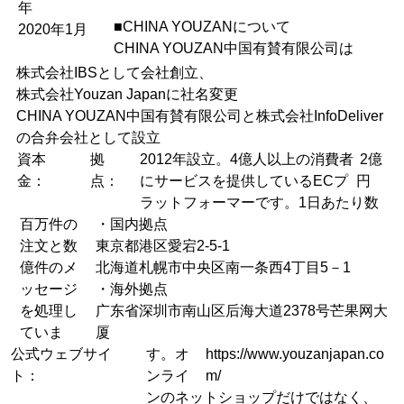
年
■CHINA YOUZANについて
2020年1月
CHINA YOUZAN中国有賛有限公司は
株式会社IBSとして会社創立、
株式会社Youzan Japanに社名変更
CHINA YOUZAN中国有賛有限公司と株式会社InfoDeliver
の合弁会社として設立
資本
拠
2012年設立。4億人以上の消費者
2億
金：
点：
にサービスを提供しているECプ
円
ラットフォーマーです。1日あたり数
百万件の
・国内拠点
注文と数
東京都港区愛宕2-5-1
億件のメ
北海道札幌市中央区南一条西4丁目5－1
ッセージ
・海外拠点
を処理し
广东省深圳市南山区后海大道2378号芒果网大
ていま
厦
公式ウェブサイ
す。オ
https://www.youzanjapan.co
ト：
ンライ
m/
ンのネットショップだけではなく、