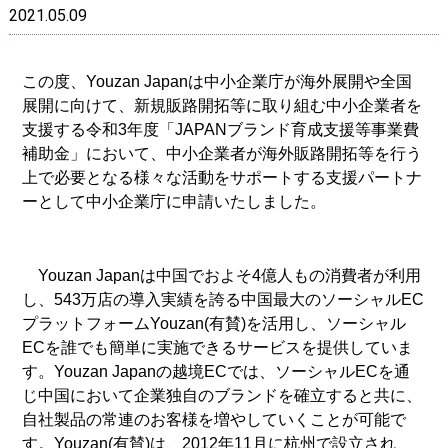
2021.05.09
この度、Youzan Japanは中小企業庁が海外展開や全国
展開に向けて、新規販路開拓等に取り組む中小企業者を
支援する令和3年度「JAPANブランド育成支援等事業費
補助金」において、中小企業者が海外販路開拓等を行う
上で必要となる様々な活動をサポートする支援パートナ
ーとして中小企業庁に申請いたしました。
Youzan Japanは中国でおよそ4億人もの消費者が利用
し、543万店の導入実績を誇る中国最大のソーシャルEC
プラットフォームYouzan(有賛)を活用し、ソーシャル
ECを誰でも簡単に実施できるサービスを提供していま
す。Youzan Japanの越境ECでは、ソーシャルECを通
じ中国において企業独自のブランドを確立すると共に、
自社製品の常連のお客様を増やしていくことが可能で
す。Youzan(有賛)は、2012年11月に杭州で設立され