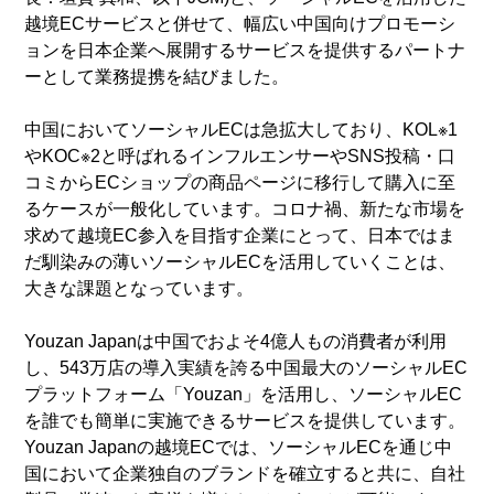
越境ECサービスと併せて、幅広い中国向けプロモーシ
ョンを日本企業へ展開するサービスを提供するパートナ
ーとして業務提携を結びました。
中国においてソーシャルECは急拡大しており、KOL※1
やKOC※2と呼ばれるインフルエンサーやSNS投稿・口
コミからECショップの商品ページに移行して購入に至
るケースが一般化しています。コロナ禍、新たな市場を
求めて越境EC参入を目指す企業にとって、日本ではま
だ馴染みの薄いソーシャルECを活用していくことは、
大きな課題となっています。
Youzan Japanは中国でおよそ4億人もの消費者が利用
し、543万店の導入実績を誇る中国最大のソーシャルEC
プラットフォーム「Youzan」を活用し、ソーシャルEC
を誰でも簡単に実施できるサービスを提供しています。
Youzan Japanの越境ECでは、ソーシャルECを通じ中
国において企業独自のブランドを確立すると共に、自社