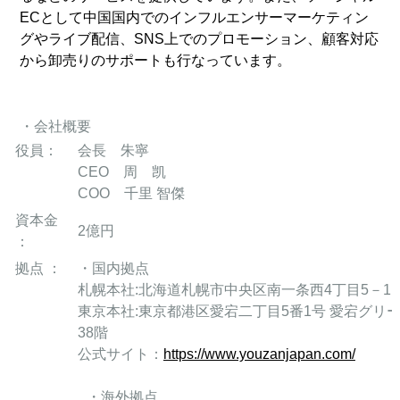
ECとして中国国内でのインフルエンサーマーケティン
グやライブ配信、SNS上でのプロモーション、顧客対応
から卸売りのサポートも行なっています。
・会社概要
役員：
会長 朱寧
CEO 周 凯
COO 千里 智傑
資本金
2億円
：
拠点 ：
・国内拠点
札幌本社:北海道札幌市中央区南一条西4丁目5－1
東京本社:東京都港区愛宕二丁目5番1号 愛宕グリー
38階
公式サイト：
https://www.youzanjapan.com/
・海外拠点