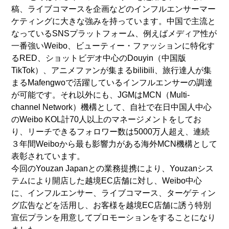
稿、ライブコマースを企画などのインフルエンサーマー
ケティングに大きな強みを持っています。中国で主流と
なっているSNSプラットフォーム、例えばメディア性が
一番強いWeibo、ビューティー・ファッションに特化す
るRED、ショットビデオ中心のDouyin（中国版
TikTok）、アニメファンが集まるbilibili、旅行達人が集
まるMafengwoで活躍しているインフルエンサーの調達
が可能です。それ以外にも、JGMはMCN（Multi-
channel Network）機構として、自社で在日中国人中心
のWeibo KOL計70人以上のマネージメントをしてお
り、リーチできるフォロワー数は5000万人超え、連続
３年間Weiboから最も影響力がある海外MCN機構として
表彰されています。
今回のYouzan Japanとの業務提携により、Youzanシス
テムにより開店した越境EC店舗に対し、Weibo中心
に、インフルエンサー、ライブコマース、ターゲティン
グ広告などを活用し、お客様を越境EC店舗に誘う特別
宣伝プランを用意してプロモーションをすることになり