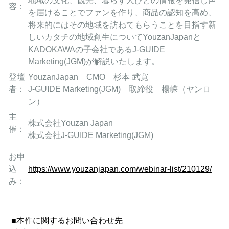
地域の文化、観光、暮らす人びとの情報を発信し声
容：
を届けることでファンを作り、商品の認知を高め、
将来的にはその地域を訪ねてもらうことを目指す新
しいカタチの地域創生についてYouzanJapanと
KADOKAWAの子会社であるJ-GUIDE
Marketing(JGM)が解説いたします。
登壇
YouzanJapan CMO 杉本 武寛
者：
J-GUIDE Marketing(JGM) 取締役 楊嵘（ヤンロ
ン）
主
株式会社Youzan Japan
催：
株式会社J-GUIDE Marketing(JGM)
お申
込
https://www.youzanjapan.com/webinar-list/210129/
み：
■本件に関するお問い合わせ先