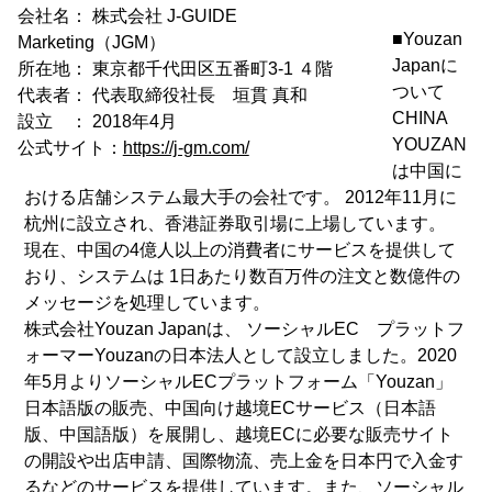
会社名： 株式会社 J-GUIDE
■Youzan
Marketing（JGM）
Japanに
所在地： 東京都千代田区五番町3-1 ４階
ついて
代表者： 代表取締役社長 垣貫 真和
CHINA
設立 ： 2018年4月
YOUZAN
公式サイト：
https://j-gm.com/
は中国に
おける店舗システム最大手の会社です。 2012年11月に
杭州に設立され、香港証券取引場に上場しています。
現在、中国の4億人以上の消費者にサービスを提供して
おり、システムは 1日あたり数百万件の注文と数億件の
メッセージを処理しています。
株式会社Youzan Japanは、 ソーシャルEC プラットフ
ォーマーYouzanの日本法人として設立しました。2020
年5月よりソーシャルECプラットフォーム「Youzan」
日本語版の販売、中国向け越境ECサービス（日本語
版、中国語版）を展開し、越境ECに必要な販売サイト
の開設や出店申請、国際物流、売上金を日本円で入金す
るなどのサービスを提供しています。また、ソーシャル