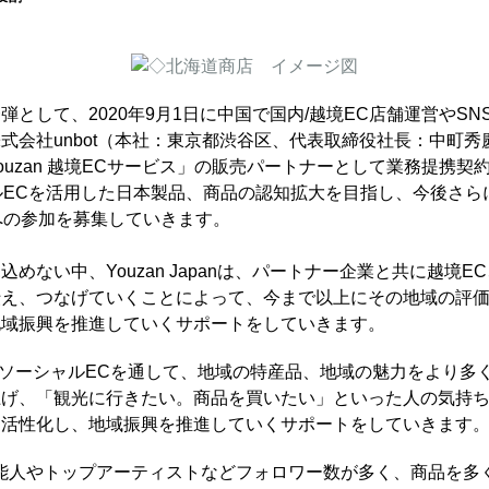
として、2020年9月1日に中国で国内/越境EC店舗運営やS
社unbot（本社：東京都渋谷区、代表取締役社長：中町秀慶 以下、
uzan 越境ECサービス」の販売パートナーとして業務提携契
ーシャルECを活用した日本製品、商品の認知拡大を目指し、今後
ラムへの参加を募集していきます。
めない中、Youzan Japanは、パートナー企業と共に越境
伝え、つなげていくことによって、今まで以上にその地域の評
地域振興を推進していくサポートをしていきます。
境EC、ソーシャルECを通して、地域の特産品、地域の魅力をより
上げ、「観光に行きたい。商品を買いたい」といった人の気持
を活性化し、地域振興を推進していくサポートをしていきます
Leader）芸能人やトップアーティストなどフォロワー数が多く、商