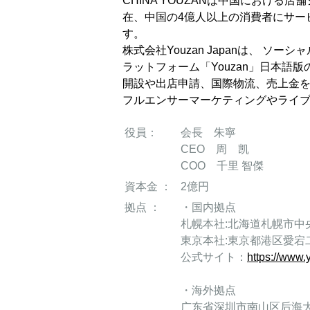
CHINA YOUZANは中国における
在、中国の4億人以上の消費者にサー
す。
株式会社Youzan Japanは、 ソ
ラットフォーム「Youzan」日本
開設や出店申請、国際物流、売上金を
フルエンサーマーケティングやライブ
役員：
会長 朱寧
CEO 周 凯
COO 千里 智傑
資本金 ：
2億円
拠点 ：
・国内拠点
札幌本社:北海道札幌市中
東京本社:東京都港区愛宕二
公式サイト：
https://www
・海外拠点
广东省深圳市南山区后海大