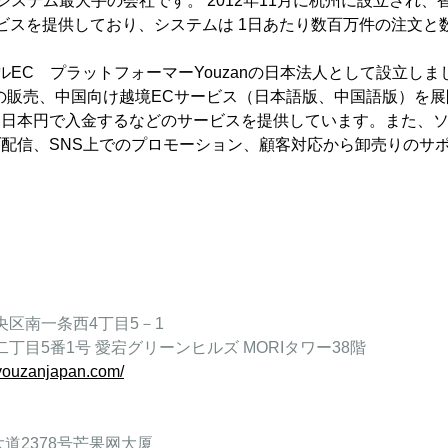
店舗システム最大手の会社です。 2012年11月に杭州に設立さ
ビスを提供しており、システムは 1日あたり数百万件の注文と
ーシャルEC プラットフォーマーYouzanの日本法人として設立し
語版の販売、中国向け越境ECサービス（日本語版、中国語版）を
日本円で入金するなどのサービスを提供しています。また、ソ
配信、SNS上でのプロモーション、顧客対応から卸売りのサ
央区南一条西4丁目5－1
丁目5番1号 愛宕グリーンヒルズ MORIタワー38階
.youzanjapan.com/
道2378号芒果网大厦