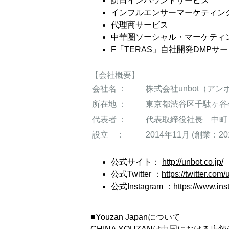
訪日インバウンドサービス
インフルエンサーマーケティング
代理商サービス
中華圏ソーシャル・マーケティ
F「TERAS」自社開発DMPサ
【会社概要】
会社名 ：
株式会社unbot（アン
所在地 ：
東京都渋谷区千駄ヶ谷4-
代表者 ：
代表取締役社長 中町
設立 ：
2014年11月 (創業：20
公式サイト：
http://unbot.co.jp/
公式Twitter ：
https://twitter.com
公式Instagram ：
https://www.in
■Youzan Japanについて