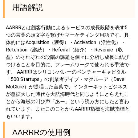
用語解説
AARRRとは顧客行動によるサービスの成長段階を表す5
つの言葉の頭文字を繋げたマーケティング用語です。具
体的にはAcquisition（獲得）・Activation（活性化）・
Retention（継続）・Referral（紹介）・Revenue（収
益）のそれぞれの段階の課題を個々に分析し成長に結び
つけることを目的に、フレームワークで使われる手法で
す。 AARRRはシリコンバレーのベンチャーキャピタル
「500 Startups」の創業者デイブ・マクルーア（Dave
McClure）が提唱した言葉で、インターネットビジネス
が急拡大した時代を大航海時代と同じようにとらえたこ
とから海賊の叫び声「あー」という読み方にしたと言わ
れています。またこのことからAARRR指標を海賊指標と
もいいます。
AARRRの使用例