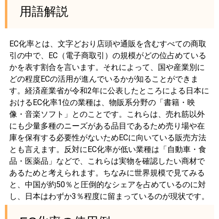
用語解説
EC化率とは、文字どおり店頭や通販を含むすべての商取
引の中で、EC（電子商取引）の規模がどの位占めている
かを表す割合を言います。それによって、国や産業別に
どの程度ECの活用が進んでいるかが知ることができま
す。経済産業省が令和2年に公表したところによる日本に
おけるEC化率1位の業種は、物販系分野の「書籍・映
像・音楽ソフト」とのことです。これらは、売れ筋以外
にも少量多種のニーズがある品目であるため売り場や在
庫を保有する必要性がないためECに向いている販売方法
とも言えます。反対にEC化率が低い業種は「自動車・食
品・医薬品」などで、これらは実物を確認したい商材で
あるためと考えられます。ちなみに世界規模で見てみる
と、中国が約50％と圧倒的なシェアを占めているのに対
し、日本はわずか3％程度に留まっているのが現状です。