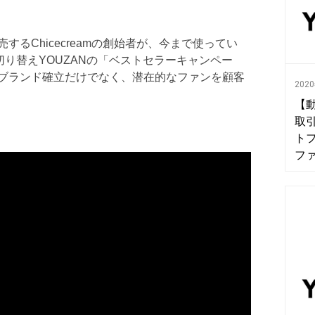
るChicecreamの創始者が、今まで使ってい
に切り替えYOUZANの「ベストセラーキャンペー
ブランド確立だけでなく、潜在的なファンを顧客
202
【
取引
ト
フ