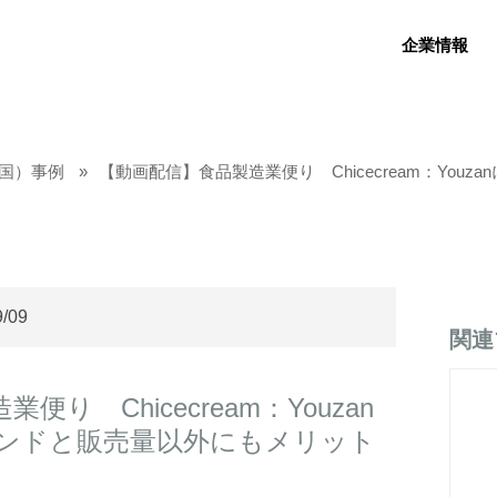
企業情報
（中国）事例
【動画配信】食品製造業便り Chicecream：You
9/09
関連
り Chicecream：Youzan
ンドと販売量以外にもメリット