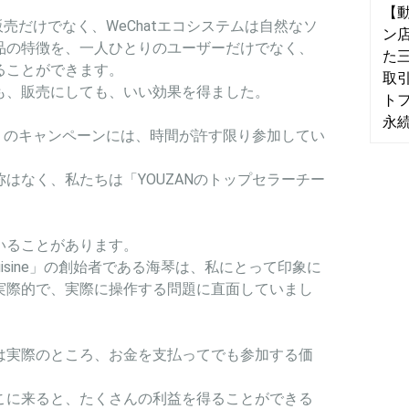
【動
販売だけでなく、WeChatエコシステムは自然なソ
ン
品の特徴を、一人ひとりのユーザーだけでなく、
た三
ることができます。
取引
も、販売にしても、いい効果を得ました。
ト
永
ー」のキャンペーンには、時間が許す限り参加してい
はなく、私たちは「YOUZANのトップセラーチー
いることがあります。
Ethnic Cuisine」の創始者である海琴は、私にとって印象に
実際的で、実際に操作する問題に直面していまし
は実際のところ、お金を支払ってでも参加する価
こに来ると、たくさんの利益を得ることができる