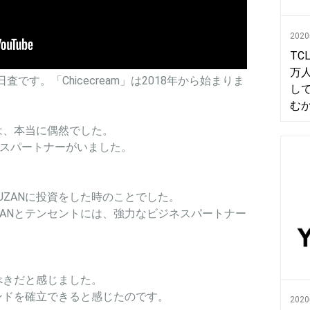
202
TC
万
日査です。「Chicecream」は2018年から始まりま
し
む
のは、本当に偶然でした。
ジネスパートナーがいました。
UZANに投資をした時のことでした。
ZANとテンセントには、強力なビジネスパートナー
。
すべきだと感じました。
ランドを確立できると感じたのです。
202