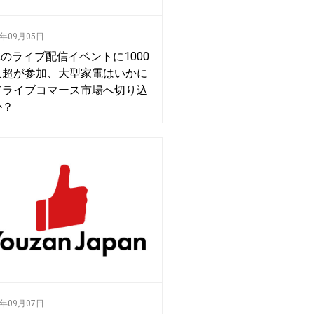
0年09月05日
Lのライブ配信イベントに1000
人超が参加、大型家電はいかに
てライブコマース市場へ切り込
か？
0年09月07日