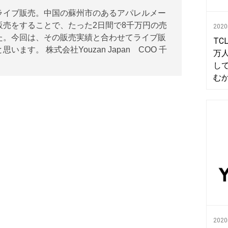
ライブ販売。中国の蘇州市のあるアパレルメー
販売をすることで、たった2日間で8千万円の売
202
た。今回は、その販売実績と合わせてライブ販
TC
ます。 株式会社Youzan Japan COO 千
万
し
む
202