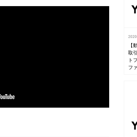
202
【
取引
ト
フ