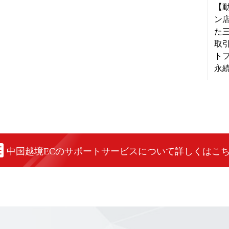
【動
ン
た三
取引
ト
永
中国越境ECのサポートサービスについて詳しくはこ